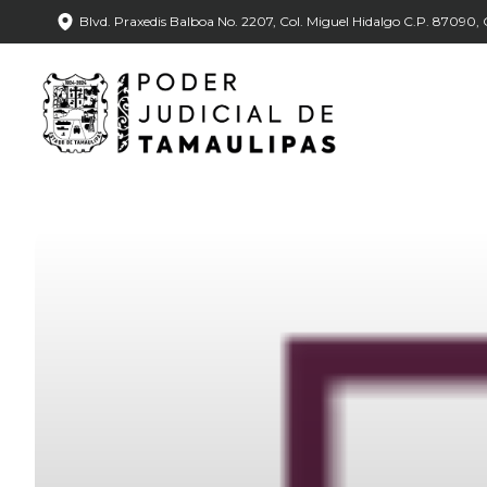
Blvd. Praxedis Balboa No. 2207, Col. Miguel Hidalgo C.P. 87090, C