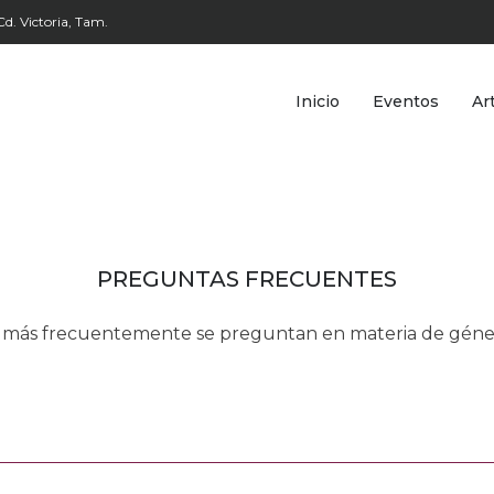
d. Victoria, Tam.
Inicio
Eventos
Ar
PREGUNTAS FRECUENTES
e más frecuentemente se preguntan en materia de géne
 a todas las personas sin distinción, y requiere que esta protecc