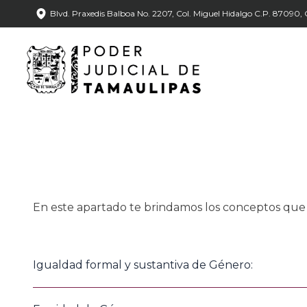
Blvd. Praxedis Balboa No. 2207, Col. Miguel Hidalgo C.P. 87090, C
En este apartado te brindamos los conceptos qu
Igualdad formal y sustantiva de Género:
La igualdad formal implica que la ley en su texto proteja