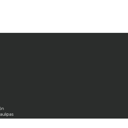
al laboral, el feminicidio y la violencia doméstica, entre
ón
aulipas