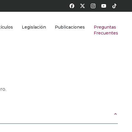
tículos
Legislación
Publicaciones
Preguntas
Frecuentes
ro.
ión sea igualmente accesible para todas las personas en la