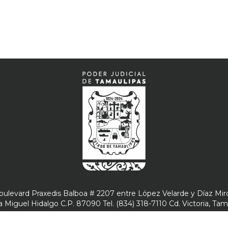
s crímenes contra los y las homosexuales, el hostigamiento sexu
oulevard Praxedis Balboa # 2207 entre López Velarde y Díaz Mir
a Miguel Hidalgo C.P. 87090 Tel. (834) 318-7110 Cd. Victoria, Tam