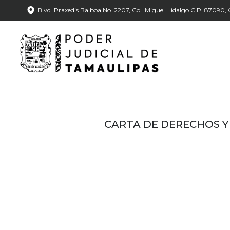
Blvd. Praxedis Balboa No. 2207, Col. Miguel Hidalgo C.P. 87090, C
CARTA DE DERECHOS Y 