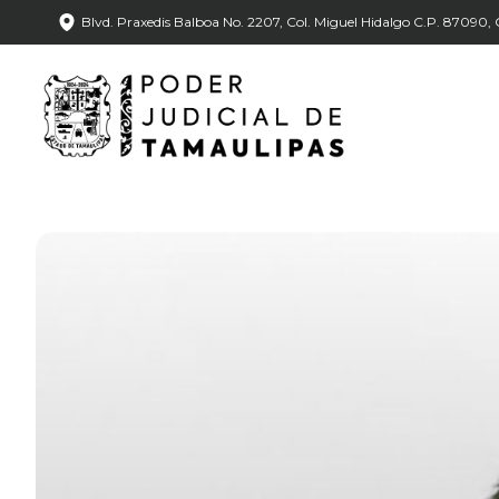
Blvd. Praxedis Balboa No. 2207, Col. Miguel Hidalgo C.P. 87090, C