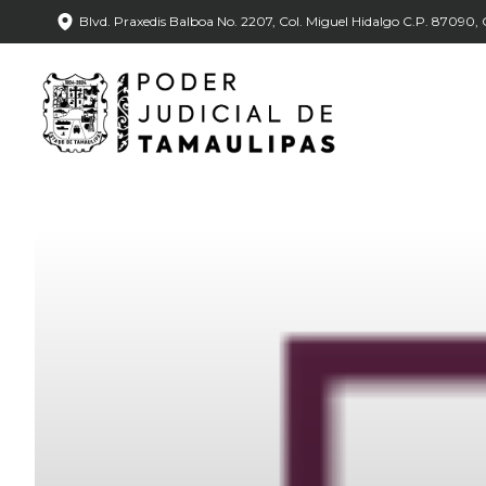
Blvd. Praxedis Balboa No. 2207, Col. Miguel Hidalgo C.P. 87090, C