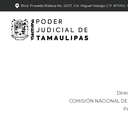
Blvd. Praxedis Balboa No. 2207, Col. Miguel Hidalgo C.P. 87090, C
Direc
COMISIÓN NACIONAL DE
Pr