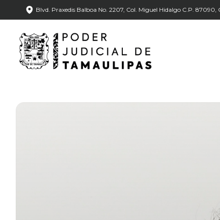
Blvd. Praxedis Balboa No. 2207, Col. Miguel Hidalgo C.P. 87090, C