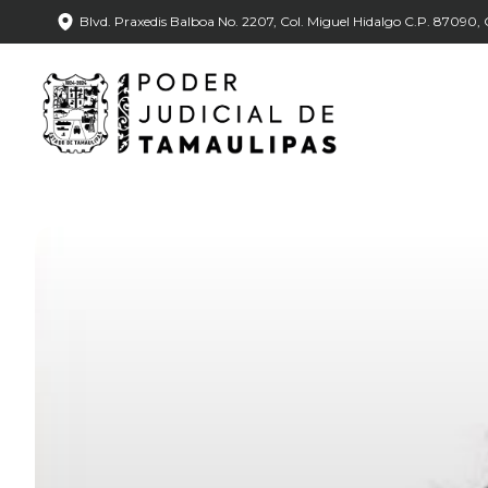
Blvd. Praxedis Balboa No. 2207, Col. Miguel Hidalgo C.P. 87090, C