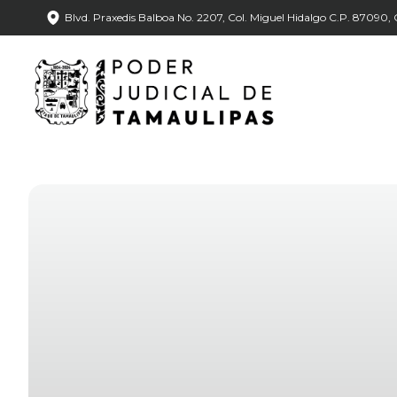
Blvd. Praxedis Balboa No. 2207, Col. Miguel Hidalgo C.P. 87090, C