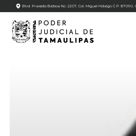
Blvd. Praxedis Balboa No. 2207, Col. Miguel Hidalgo C.P. 87090, C