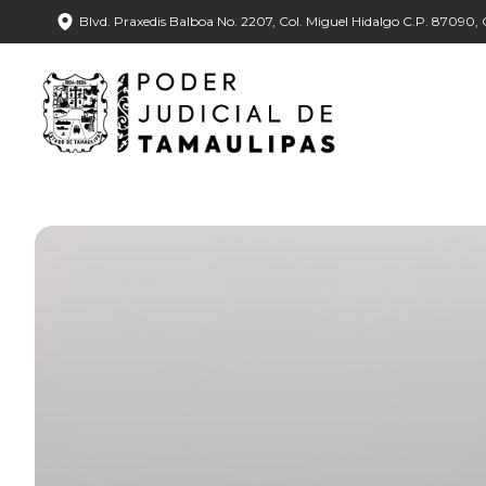
Blvd. Praxedis Balboa No. 2207, Col. Miguel Hidalgo C.P. 87090, C