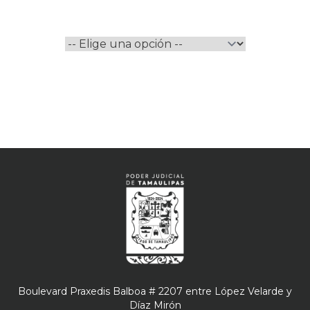
Boulevard Praxedis Balboa # 2207 entre López Velarde y
Díaz Mirón