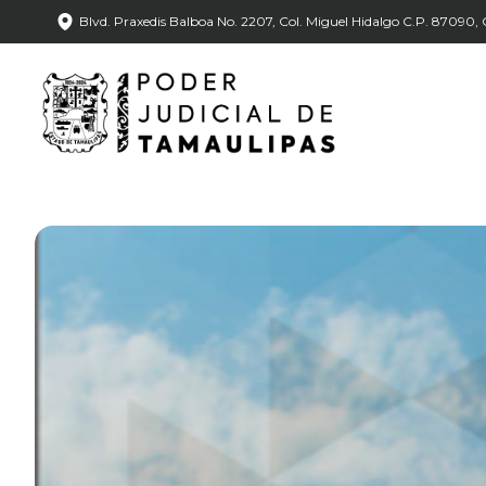
Blvd. Praxedis Balboa No. 2207, Col. Miguel Hidalgo C.P. 87090, C