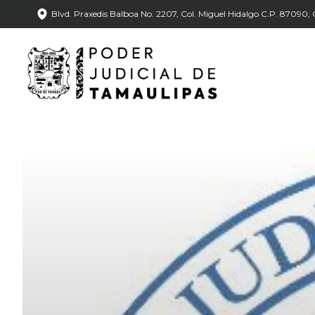
Blvd. Praxedis Balboa No. 2207, Col. Miguel Hidalgo C.P. 87090, C