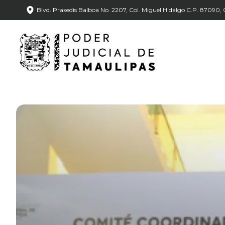
Blvd. Praxedis Balboa No. 2207, Col. Miguel Hidalgo C.P. 87090, C