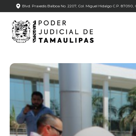
Blvd. Praxedis Balboa No. 2207, Col. Miguel Hidalgo C.P. 87090, C