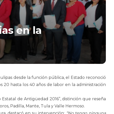
as en la
ipas desde la función pública, el Estado reconoció
os 20 hasta los 40 años de labor en la administración
io Estatal de Antigüedad 2016”, distinción que reseña
oros, Padilla, Mante, Tula y Valle Hermoso.
ura, destacó en su intervención:
“No tengo ninguna