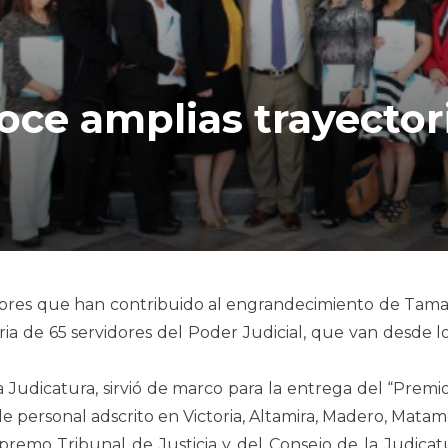
ce amplias trayectori
res que han contribuido al engrandecimiento de Tamaul
ria de 65 servidores del Poder Judicial, que van desde l
la Judicatura, sirvió de marco para la entrega del “Prem
de personal adscrito en Victoria, Altamira, Madero, Matam
premo Tribunal de Justicia y del Consejo de la Judicat