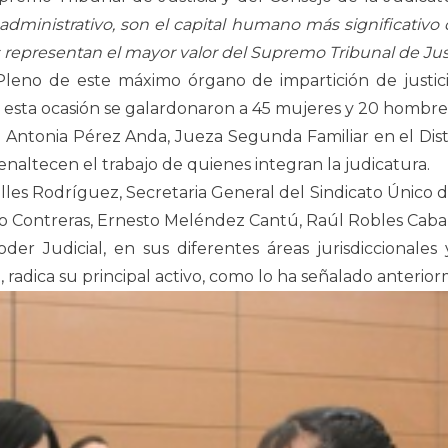
administrativo, son el capital humano más significativo
 representan el mayor valor del Supremo Tribunal de Justi
eno de este máximo órgano de impartición de justicia,
 esta ocasión se galardonaron a 45 mujeres y 20 hombre
. Antonia Pérez Anda, Jueza Segunda Familiar en el Distr
enaltecen el trabajo de quienes integran la judicatura.
les Rodríguez, Secretaria General del Sindicato Único de
lejo Contreras, Ernesto Meléndez Cantú, Raúl Robles Cab
r Judicial, en sus diferentes áreas jurisdiccionales 
radica su principal activo, como lo ha señalado anterio