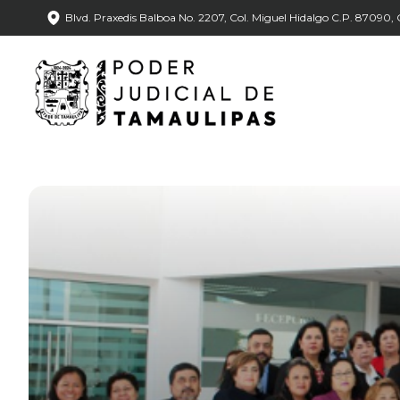
Blvd. Praxedis Balboa No. 2207, Col. Miguel Hidalgo C.P. 87090, C