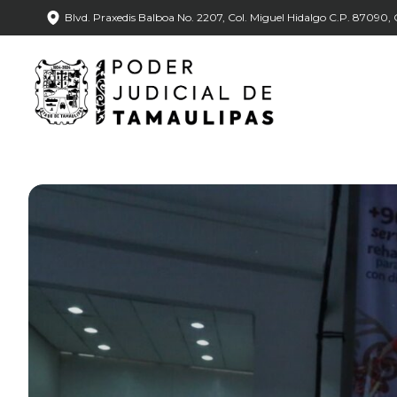
Blvd. Praxedis Balboa No. 2207, Col. Miguel Hidalgo C.P. 87090, C